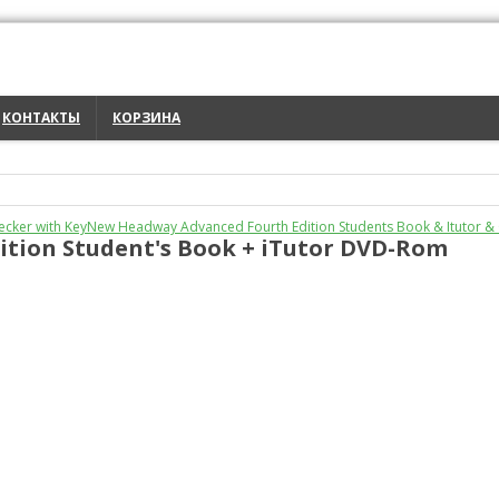
КОНТАКТЫ
КОРЗИНА
cker with Key
New Headway Advanced Fourth Edition Students Book & Itutor & O
tion Student's Book + iTutor DVD-Rom